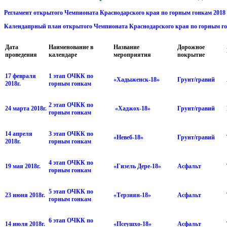
Регламент открытого Чемпионата Краснодарского края по горным гонкам 2018
Календапрный план открытого Чемпионата Краснодарского края по горным гон
Дата
Наименование в
Название
Дорожное
проведения
календаре
мероприятия
покрытие
17 февраля
1 этап ОЧКК по
«Хадыженск-18»
Грунт/гравий
2018г.
горным гонкам
2 этап ОЧКК по
24 марта 2018г.
«Хаджох-18»
Грунт/гравий
горным гонкам
14 апреля
3 этап ОЧКК по
«Невеб-18»
Грунт/гравий
2018г.
горным гонкам
4 этап ОЧКК по
19 мая 2018г.
«Гизель Дере-18»
Асфальт
горным гонкам
5 этап ОЧКК по
23 июня 2018г.
«Терзиян-18»
Асфальт
горным гонкам
6 этап ОЧКК по
14 июля 2018г.
«Псеушхо-18»
Асфальт