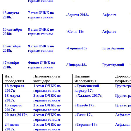
горным гонкам
18 августа
7 этап ОЧКК по
«Адыгея 2018»
Асфальт
2018г.
горным гонкам
15 сентября
8 этап ОЧКК по
«Сочи -18»
Асфальт
2018г.
горным гонкам
13 октября
9 этап ОЧКК по
«Горный-18»
Грунт/гравий
2018г.
горным гонкам
17 ноября
Финал ОЧКК по
«Чинары-18»
Грунт/гравий
2018г.
горным гонкам
Дата
Наименование в
Название
Дорожно
проведения
календаре
мероприятия
покрыти
18 февраля
1 этап ОЧКК по
«Туапсинский
Грунт/гр
2017г.
горным гонкам
карьер-17»
18 марта
2 этап ОЧКК по
«Хаджох 2017»
Грунт/гр
2017г.
горным гонкам
15 апреля
3 этап ОЧКК по
«Невеб-17»
Грунт/гр
2017г.
горным гонкам
20
мая 2017г.
4 этап ОЧКК по
«Сочи-17»
Асфальт
горным гонкам
24 июня
5 этап ОЧКК по
«Терзиян-17»
Асфальт
2017г.
горным гонкам