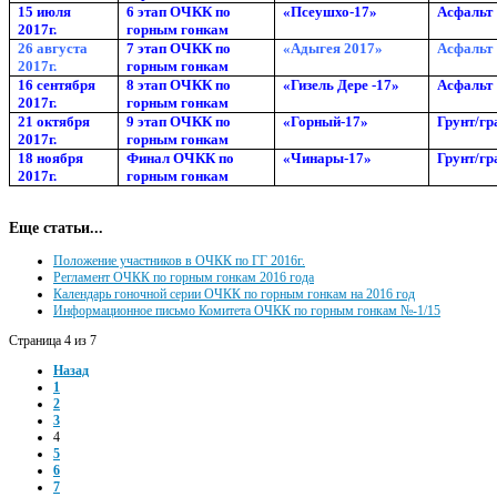
15 июля
6 этап ОЧКК по
«Псеушхо-17»
Асфальт
2017г.
горным гонкам
26 августа
7 этап ОЧКК по
«Адыгея 2017»
Асфальт
2017г.
горным гонкам
16 сентября
8 этап ОЧКК по
«Гизель Дере -17»
Асфальт
2017г.
горным гонкам
21 октября
9 этап ОЧКК по
«Горный-17»
Грунт/гр
2017г.
горным гонкам
18 ноября
Финал ОЧКК по
«Чинары-17»
Грунт/гр
2017г.
горным гонкам
Еще статьи...
Положение участников в ОЧКК по ГГ 2016г.
Регламент ОЧКК по горным гонкам 2016 года
Календарь гоночной серии ОЧКК по горным гонкам на 2016 год
Информационное письмо Комитета ОЧКК по горным гонкам №-1/15
Страница 4 из 7
Назад
1
2
3
4
5
6
7