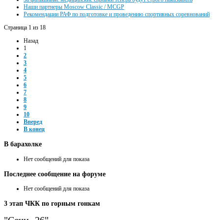
Наши партнеры Moscow Classic / MCGP
Рекомендации РАФ по подготовке и проведению спортивных соревнований
Страница 1 из 18
Назад
1
2
3
4
5
6
7
8
9
10
Вперед
В конец
В
барахолке
Нет сообщений для показа
Последнее
сообщение на форуме
Нет сообщений для показа
3
этап ЧКК по горным гонкам
"Сочи- 26"