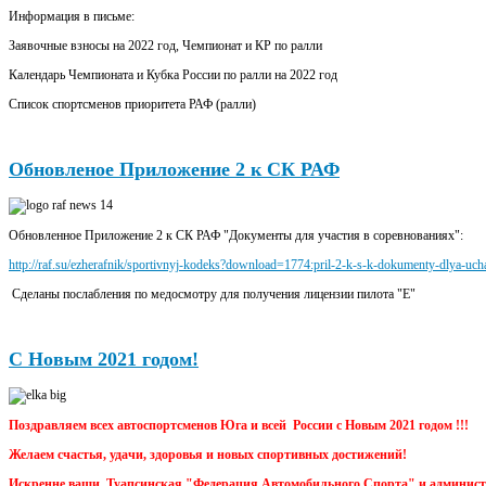
Информация в письме:
Заявочные взносы на 2022 год, Чемпионат и КР по ралли
Календарь Чемпионата и Кубка России по ралли на 2022 год
Список спортсменов приоритета РАФ (ралли)
Обновленое Приложение 2 к СК РАФ
Обновленное Приложение 2 к СК РАФ "Документы для участия в соревнованиях":
http://raf.su/ezherafnik/sportivnyj-kodeks?download=1774
:pril-2-k-s-k-dokumenty-dlya-uch
Сделаны послабления по медосмотру для получения лицензии пилота "Е"
С Новым 2021 годом!
Поздравляем всех автоспортсменов Юга и всей России с Новым 2021 годом !!!
Желаем счастья, удачи, здоровья и новых спортивных достижений!
Искренне ваши, Туапсинская "Федерация Автомобильного Спорта" и администра