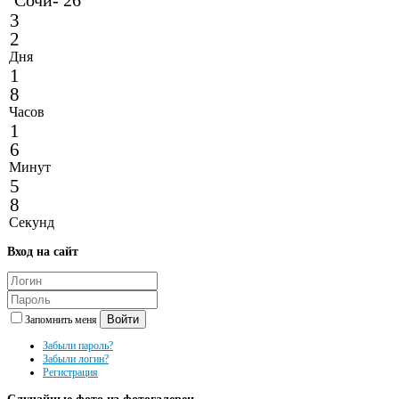
3
2
Дня
1
8
Часов
1
6
Минут
5
8
Секунд
Вход
на сайт
Войти
Запомнить меня
Забыли пароль?
Забыли логин?
Регистрация
Случайные
фото из фотогалереи