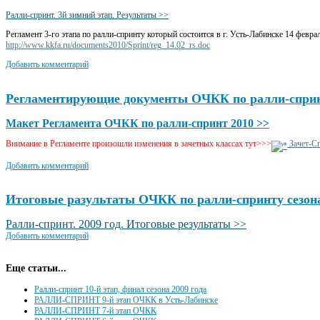
Ралли-спринт. 3й зимний этап. Результаты >>
Регламент 3-го этапа по ралли-спринту который состоится в г. Усть-Лабинске 14 февр
http://www.kkfa.ru/documents2010/Sprint/reg_14.02_rs.doc
Добавить комментарий
Регламентирующие документы ОЧКК по ралли-сприн
Макет Регламента ОЧКК по ралли-спринт 2010 >>
Внимание в Регламенте произошли изменения в зачетных классах тут>>>
Зачет-Сп
Добавить комментарий
Итоговые разультаты ОЧКК по ралли-спринту сезона
Ралли-спринт. 2009 год. Итоговые результаты >>
Добавить комментарий
Еще статьи...
Ралли-спринт 10-й этап, финал сезона 2009 года
РАЛЛИ-СПРИНТ 9-й этап ОЧКК в Усть-Лабинске
РАЛЛИ-СПРИНТ 7-й этап ОЧКК