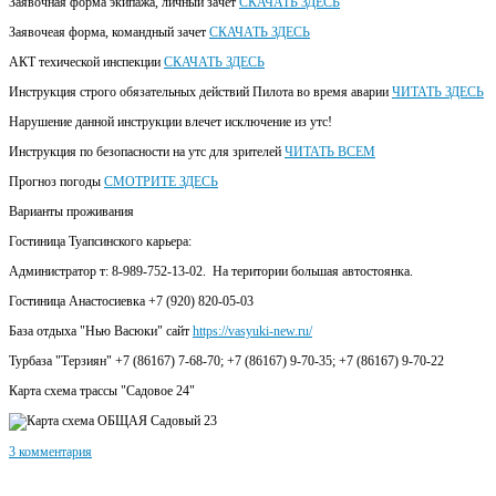
Заявочная форма экипажа, личный зачет
СКАЧАТЬ ЗДЕСЬ
Заявочеая форма, командный зачет
СКАЧАТЬ ЗДЕСЬ
АКТ техической инспекции
СКАЧАТЬ ЗДЕСЬ
Инструкция строго обязательных действий Пилота во время аварии
ЧИТАТЬ ЗДЕСЬ
Нарушение данной инструкции влечет исключение из утс!
Инструкция по безопасности на утс для зрителей
ЧИТАТЬ ВСЕМ
Прогноз погоды
СМОТРИТЕ ЗДЕСЬ
Варианты проживания
Гостиница Туапсинского карьера:
Администратор т: 8-989-752-13-02. На територии большая автостоянка.
Гостиница Анастосиевка +7 (920) 820-05-03
База отдыха "Нью Васюки" сайт
https://vasyuki-new.ru/
Турбаза "Терзиян" +7 (86167) 7-68-70; +7 (86167) 9-70-35; +7 (86167) 9-70-22
Карта схема трассы "Садовое 24"
3 комментария