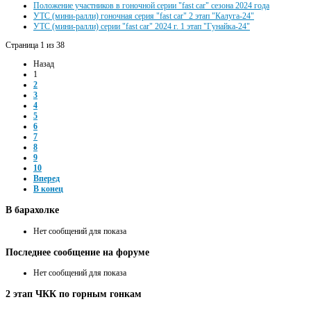
Положение участников в гоночной серии "fast car" сезона 2024 года
УТС (мини-ралли) гоночная серия "fast car" 2 этап "Калуга-24"
УТС (мини-ралли) серии "fast car" 2024 г. 1 этап "Гунайка-24"
Страница 1 из 38
Назад
1
2
3
4
5
6
7
8
9
10
Вперед
В конец
В
барахолке
Нет сообщений для показа
Последнее
сообщение на форуме
Нет сообщений для показа
2
этап ЧКК по горным гонкам