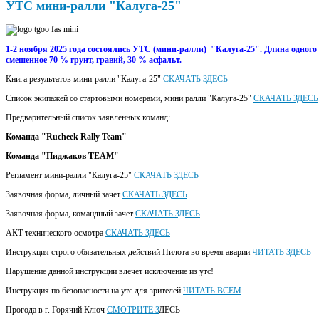
УТС мини-ралли "Калуга-25"
1-2 ноября 2025 года состоялись УТС (мини-ралли) "Калуга-25". Длина одного
смешенное 70 % грунт, гравий, 30 % асфальт.
Книга результатов мини-ралли "Калуга-25"
СКАЧАТЬ ЗДЕСЬ
Список экипажей со стартовыми номерами, мини ралли "Калуга-25"
СКАЧАТЬ ЗДЕСЬ
Предварительный список заявленных команд:
Команда "Rucheek Rally Team"
Команда
"Пиджаков TEAM"
Регламент мини-ралли "Калуга-25"
СКАЧАТЬ ЗДЕСЬ
Заявочная форма, личный зачет
СКАЧАТЬ ЗДЕСЬ
Заявочная форма, командный зачет
СКАЧАТЬ ЗДЕСЬ
АКТ технического осмотра
СКАЧАТЬ ЗДЕСЬ
Инструкция строго обязательных действий Пилота во время аварии
ЧИТАТЬ ЗДЕСЬ
Нарушение данной инструкции влечет исключение из утс!
Инструкция по безопасности на утс для зрителей
ЧИТАТЬ ВСЕМ
Прогода в г. Горячий Ключ
СМОТРИТЕ З
ДЕСЬ