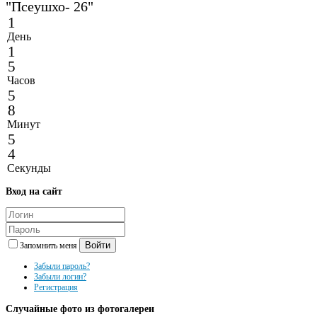
"Псеушхо- 26"
1
День
1
5
Часов
5
8
Минут
5
4
Секунды
Вход
на сайт
Войти
Запомнить меня
Забыли пароль?
Забыли логин?
Регистрация
Случайные
фото из фотогалереи