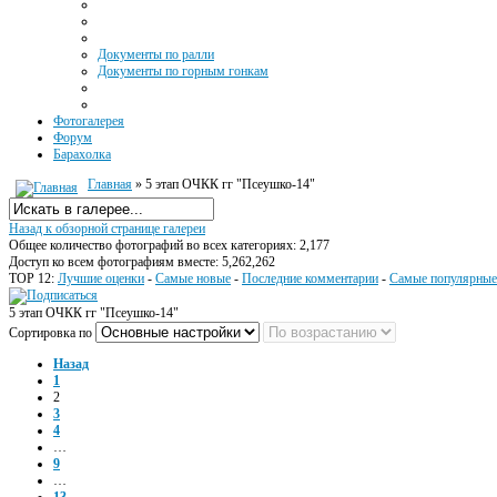
Документы по ралли
Документы по горным гонкам
Фотогалерея
Форум
Барахолка
Главная
» 5 этап ОЧКК гг "Псеушко-14"
Назад к обзорной странице галереи
Общее количество фотографий во всех категориях: 2,177
Доступ ко всем фотографиям вместе: 5,262,262
TOP 12:
Лучшие оценки
-
Самые новые
-
Последние комментарии
-
Самые популярные
5 этап ОЧКК гг "Псеушко-14"
Сортировка по
Назад
1
2
3
4
…
9
…