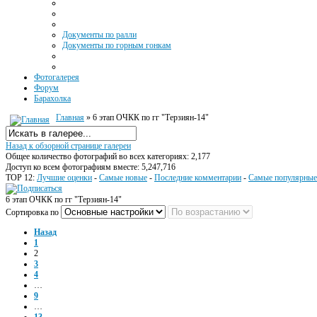
Документы по ралли
Документы по горным гонкам
Фотогалерея
Форум
Барахолка
Главная
» 6 этап ОЧКК по гг "Терзиян-14"
Назад к обзорной странице галереи
Общее количество фотографий во всех категориях: 2,177
Доступ ко всем фотографиям вместе: 5,247,716
TOP 12:
Лучшие оценки
-
Самые новые
-
Последние комментарии
-
Самые популярные
6 этап ОЧКК по гг "Терзиян-14"
Сортировка по
Назад
1
2
3
4
…
9
…