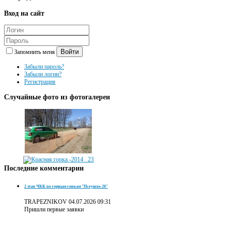
Вход
на сайт
Войти
Запомнить меня
Забыли пароль?
Забыли логин?
Регистрация
Случайные
фото из фотогалереи
Последние
комментарии
2 этап ЧКК по горным гонкам "Псеушхо-26"
TRAPEZNIKOV
04.07.2026 09:31
Пришли первые заявки