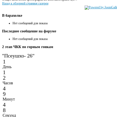
Назад к обзорной странице галереи
В
барахолке
Нет сообщений для показа
Последнее
сообщение на форуме
Нет сообщений для показа
2
этап ЧКК по горным гонкам
"Псеушхо- 26"
1
День
1
2
Часов
4
9
Минут
4
8
Секунд