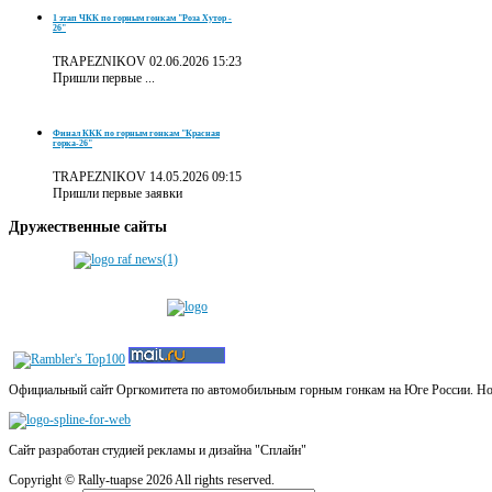
1 этап ЧКК по горным гонкам "Роза Хутор -
26"
TRAPEZNIKOV
02.06.2026 15:23
Пришли первые ...
Финал ККК по горным гонкам "Красная
горка-26"
TRAPEZNIKOV
14.05.2026 09:15
Пришли первые заявки
Дружественные
сайты
Официальный сайт Оргкомитета по автомобильным горным гонкам на Юге России. Новос
Сайт разработан студией рекламы и дизайна "Сплайн"
Copyright ©
Rally-tuapse
2026 All rights reserved.