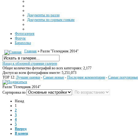
Документы по ралли
Документы по горным гонкам
Фотогалерея
Форум
Барахолка
Главная
» Ралли "Геленджик 2014"
Назад к обзорной странице галереи
Общее количество фотографий во всех категориях: 2,177
Доступ ко всем фотографиям вместе: 5,251,073
TOP 12:
Лучшие оценки
-
Самые новые
-
Последние комментарии
-
Самые популярные
Ралли "Геленджик 2014"
Сортировка по
Назад
1
2
3
4
5
Вперед
В конец