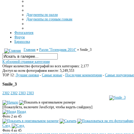
Документы по ралли
Документы по горным гонкам
Фотогалерея
Форум
Барахолка
Главная
»
Ралли "Геленджик 2014"
» Smile_3
К обзорной странице категории
Общее количество фотографий во всех категориях: 2,177
Доступ ко всем фотографиям вместе: 5,249,553
TOP 12:
Лучшие оценки
-
Самые новые
-
Последние комментарии
-
Самые популярные
Smile_3
2302
2302
2303
2303
[Пожалуйста, включите JavaScript, чтобы видеть слайдшоу]
Назад
Фото 2 из 45
След.
Фото 4 из 45