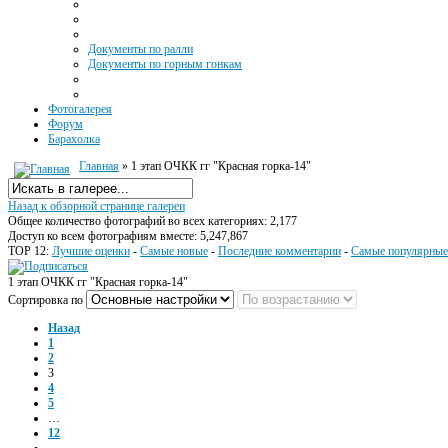
Документы по ралли
Документы по горным гонкам
Фотогалерея
Форум
Барахолка
Главная
» 1 этап ОЧКК гг "Красная горка-14"
Назад к обзорной странице галереи
Общее количество фотографий во всех категориях: 2,177
Доступ ко всем фотографиям вместе: 5,247,867
TOP 12:
Лучшие оценки
-
Самые новые
-
Последние комментарии
-
Самые популярные
1 этап ОЧКК гг "Красная горка-14"
Сортировка по
Назад
1
2
3
4
5
…
12