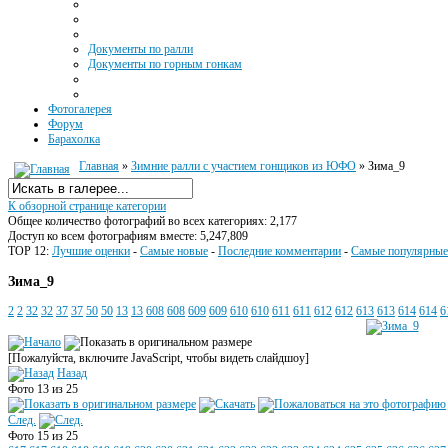
Документы по ралли
Документы по горным гонкам
Фотогалерея
Форум
Барахолка
Главная
»
Зимние ралли с участием гонщиков из ЮФО
» Зима_9
К обзорной странице категории
Общее количество фотографий во всех категориях: 2,177
Доступ ко всем фотографиям вместе: 5,247,809
TOP 12:
Лучшие оценки
-
Самые новые
-
Последние комментарии
-
Самые популярные
Зима_9
2
2
32
32
37
37
50
50
13
13
608
608
609
609
610
610
611
611
612
612
613
613
614
614
6
[Пожалуйста, включите JavaScript, чтобы видеть слайдшоу]
Назад
Фото 13 из 25
След.
Фото 15 из 25