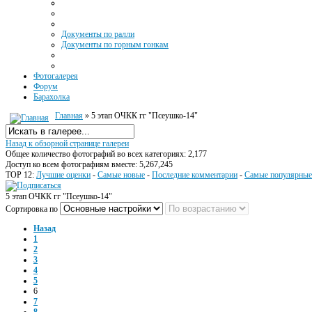
Документы по ралли
Документы по горным гонкам
Фотогалерея
Форум
Барахолка
Главная
» 5 этап ОЧКК гг "Псеушко-14"
Назад к обзорной странице галереи
Общее количество фотографий во всех категориях: 2,177
Доступ ко всем фотографиям вместе: 5,267,245
TOP 12:
Лучшие оценки
-
Самые новые
-
Последние комментарии
-
Самые популярные
5 этап ОЧКК гг "Псеушко-14"
Сортировка по
Назад
1
2
3
4
5
6
7