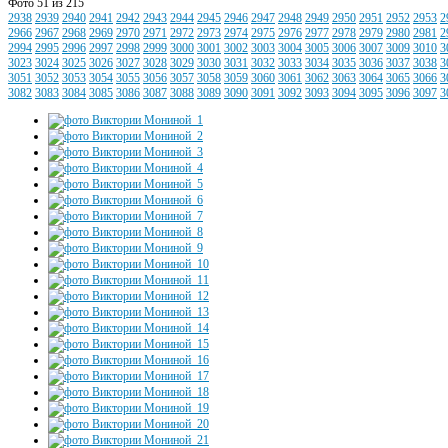
Фото 51 из 215
2938
2939
2940
2941
2942
2943
2944
2945
2946
2947
2948
2949
2950
2951
2952
2953
2
2966
2967
2968
2969
2970
2971
2972
2973
2974
2975
2976
2977
2978
2979
2980
2981
2
2994
2995
2996
2997
2998
2999
3000
3001
3002
3003
3004
3005
3006
3007
3009
3010
3
3023
3024
3025
3026
3027
3028
3029
3030
3031
3032
3033
3034
3035
3036
3037
3038
3
3051
3052
3053
3054
3055
3056
3057
3058
3059
3060
3061
3062
3063
3064
3065
3066
3
3082
3083
3084
3085
3086
3087
3088
3089
3090
3091
3092
3093
3094
3095
3096
3097
3