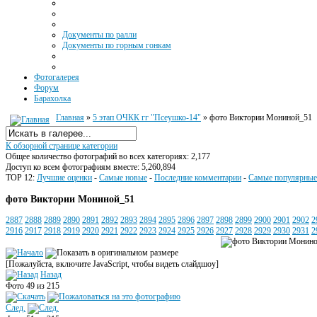
Документы по ралли
Документы по горным гонкам
Фотогалерея
Форум
Барахолка
Главная
»
5 этап ОЧКК гг "Псеушко-14"
» фото Виктории Мониной_51
К обзорной странице категории
Общее количество фотографий во всех категориях: 2,177
Доступ ко всем фотографиям вместе: 5,260,894
TOP 12:
Лучшие оценки
-
Самые новые
-
Последние комментарии
-
Самые популярные
фото Виктории Мониной_51
2887
2888
2889
2890
2891
2892
2893
2894
2895
2896
2897
2898
2899
2900
2901
2902
2
2916
2917
2918
2919
2920
2921
2922
2923
2924
2925
2926
2927
2928
2929
2930
2931
2
[Пожалуйста, включите JavaScript, чтобы видеть слайдшоу]
Назад
Фото 49 из 215
След.