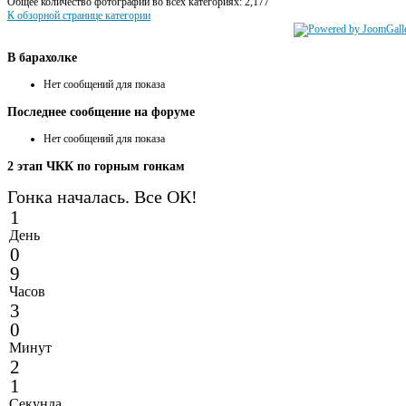
Общее количество фотографий во всех категориях: 2,177
К обзорной странице категории
В
барахолке
Нет сообщений для показа
Последнее
сообщение на форуме
Нет сообщений для показа
2
этап ЧКК по горным гонкам
Гонка началась. Все ОК!
1
День
0
9
Часов
3
0
Минут
2
1
Секунда