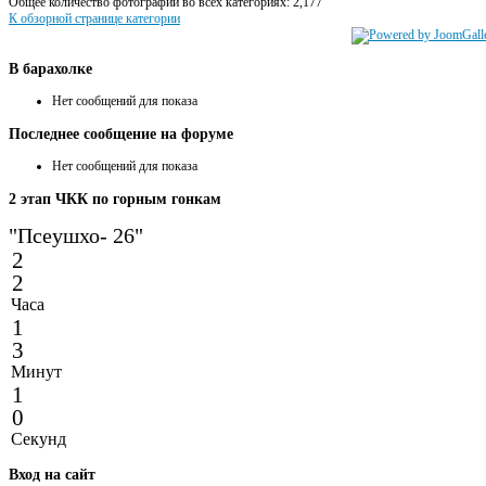
Общее количество фотографий во всех категориях: 2,177
К обзорной странице категории
В
барахолке
Нет сообщений для показа
Последнее
сообщение на форуме
Нет сообщений для показа
2
этап ЧКК по горным гонкам
"Псеушхо- 26"
2
2
Часа
1
3
Минут
1
0
Секунд
Вход
на сайт