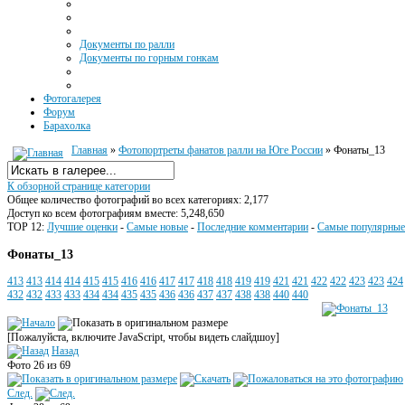
Документы по ралли
Документы по горным гонкам
Фотогалерея
Форум
Барахолка
Главная
»
Фотопортреты фанатов ралли на Юге России
» Фонаты_13
К обзорной странице категории
Общее количество фотографий во всех категориях: 2,177
Доступ ко всем фотографиям вместе: 5,248,650
TOP 12:
Лучшие оценки
-
Самые новые
-
Последние комментарии
-
Самые популярные
Фонаты_13
413
413
414
414
415
415
416
416
417
417
418
418
419
419
421
421
422
422
423
423
424
432
432
433
433
434
434
435
435
436
436
437
437
438
438
440
440
[Пожалуйста, включите JavaScript, чтобы видеть слайдшоу]
Назад
Фото 26 из 69
След.