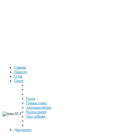
Автоспорт
Главная
Новости
О нас
Южного
Спорт
Федерального
Ралли
Округа РФ
Горные гонки
Автомногоборье
Ралли-спринт
Дрэг рейсинг
Документы