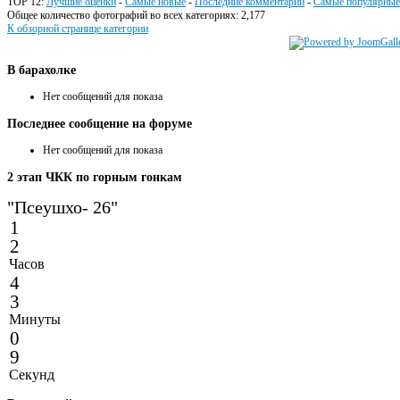
TOP 12:
Лучшие оценки
-
Самые новые
-
Последние комментарии
-
Самые популярные
Общее количество фотографий во всех категориях: 2,177
К обзорной странице категории
В
барахолке
Нет сообщений для показа
Последнее
сообщение на форуме
Нет сообщений для показа
2
этап ЧКК по горным гонкам
"Псеушхо- 26"
1
2
Часов
4
3
Минуты
0
9
Секунд