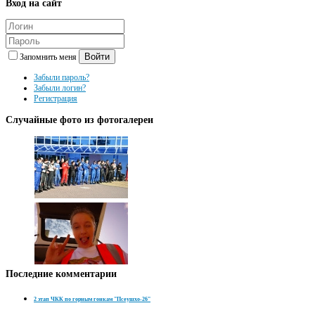
Вход
на сайт
Войти
Запомнить меня
Забыли пароль?
Забыли логин?
Регистрация
Случайные
фото из фотогалереи
Последние
комментарии
2 этап ЧКК по горным гонкам "Псеушхо-26"