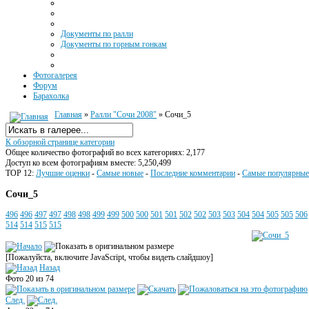
Документы по ралли
Документы по горным гонкам
Фотогалерея
Форум
Барахолка
Главная
»
Ралли "Сочи 2008"
» Сочи_5
К обзорной странице категории
Общее количество фотографий во всех категориях: 2,177
Доступ ко всем фотографиям вместе: 5,250,499
TOP 12:
Лучшие оценки
-
Самые новые
-
Последние комментарии
-
Самые популярные
Сочи_5
496
496
497
497
498
498
499
499
500
500
501
501
502
502
503
503
504
504
505
505
506
514
514
515
515
[Пожалуйста, включите JavaScript, чтобы видеть слайдшоу]
Назад
Фото 20 из 74
След.