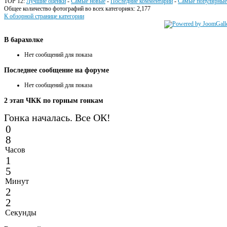
TOP 12:
Лучшие оценки
-
Самые новые
-
Последние комментарии
-
Самые популярные
Общее количество фотографий во всех категориях: 2,177
К обзорной странице категории
В
барахолке
Нет сообщений для показа
Последнее
сообщение на форуме
Нет сообщений для показа
2
этап ЧКК по горным гонкам
Гонка началась. Все ОК!
0
8
Часов
1
5
Минут
2
2
Секунды