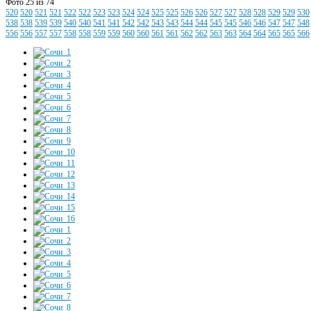
Фото 25 из 74
520
520
521
521
522
522
523
523
524
524
525
525
526
526
527
527
528
528
529
529
530
538
538
539
539
540
540
541
541
542
542
543
543
544
544
545
545
546
546
547
547
548
556
556
557
557
558
558
559
559
560
560
561
561
562
562
563
563
564
564
565
565
566