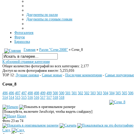
Документы по ралли
Документы по горным гонкам
Фотогалерея
Форум
Барахолка
Главная
»
Ралли "Сочи 2008"
» Сочи_8
К обзорной странице категории
Общее количество фотографий во всех категориях: 2,177
Доступ ко всем фотографиям вместе: 5,255,016
TOP 12:
Лучшие оценки
-
Самые новые
-
Последние комментарии
-
Самые популярные
Сочи_8
496
496
497
497
498
498
499
499
500
500
501
501
502
502
503
503
504
504
505
505
506
514
514
515
515
516
516
517
517
518
518
[Пожалуйста, включите JavaScript, чтобы видеть слайдшоу]
Назад
Фото 23 из 74
След.