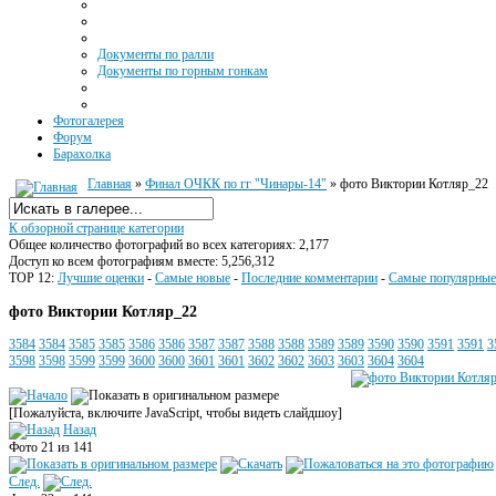
Документы по ралли
Документы по горным гонкам
Фотогалерея
Форум
Барахолка
Главная
»
Финал ОЧКК по гг "Чинары-14"
» фото Виктории Котляр_22
К обзорной странице категории
Общее количество фотографий во всех категориях: 2,177
Доступ ко всем фотографиям вместе: 5,256,312
TOP 12:
Лучшие оценки
-
Самые новые
-
Последние комментарии
-
Самые популярные
фото Виктории Котляр_22
3584
3584
3585
3585
3586
3586
3587
3587
3588
3588
3589
3589
3590
3590
3591
3591
3
3598
3598
3599
3599
3600
3600
3601
3601
3602
3602
3603
3603
3604
3604
[Пожалуйста, включите JavaScript, чтобы видеть слайдшоу]
Назад
Фото 21 из 141
След.