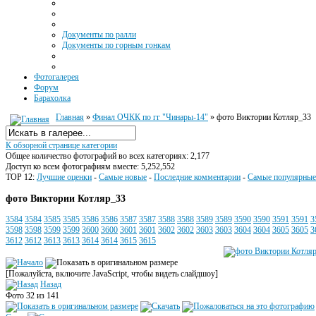
Документы по ралли
Документы по горным гонкам
Фотогалерея
Форум
Барахолка
Главная
»
Финал ОЧКК по гг "Чинары-14"
» фото Виктории Котляр_33
К обзорной странице категории
Общее количество фотографий во всех категориях: 2,177
Доступ ко всем фотографиям вместе: 5,252,552
TOP 12:
Лучшие оценки
-
Самые новые
-
Последние комментарии
-
Самые популярные
фото Виктории Котляр_33
3584
3584
3585
3585
3586
3586
3587
3587
3588
3588
3589
3589
3590
3590
3591
3591
3
3598
3598
3599
3599
3600
3600
3601
3601
3602
3602
3603
3603
3604
3604
3605
3605
3
3612
3612
3613
3613
3614
3614
3615
3615
[Пожалуйста, включите JavaScript, чтобы видеть слайдшоу]
Назад
Фото 32 из 141