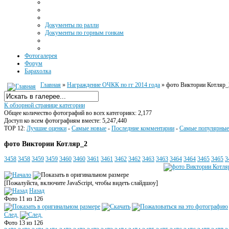
Документы по ралли
Документы по горным гонкам
Фотогалерея
Форум
Барахолка
Главная
»
Награждение ОЧКК по гг 2014 года
» фото Виктории Котляр_
К обзорной странице категории
Общее количество фотографий во всех категориях: 2,177
Доступ ко всем фотографиям вместе: 5,247,440
TOP 12:
Лучшие оценки
-
Самые новые
-
Последние комментарии
-
Самые популярные
фото Виктории Котляр_2
3458
3458
3459
3459
3460
3460
3461
3461
3462
3462
3463
3463
3464
3464
3465
3465
3
[Пожалуйста, включите JavaScript, чтобы видеть слайдшоу]
Назад
Фото 11 из 126
След.
Фото 13 из 126