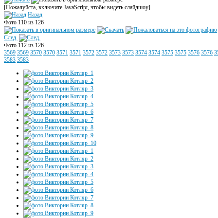
[Пожалуйста, включите JavaScript, чтобы видеть слайдшоу]
Назад
Фото 110 из 126
След.
Фото 112 из 126
3569
3569
3570
3570
3571
3571
3572
3572
3573
3573
3574
3574
3575
3575
3576
3576
3
3583
3583