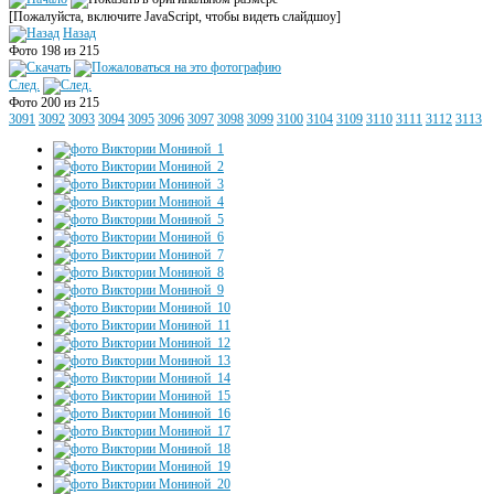
[Пожалуйста, включите JavaScript, чтобы видеть слайдшоу]
Назад
Фото 198 из 215
След.
Фото 200 из 215
3091
3092
3093
3094
3095
3096
3097
3098
3099
3100
3104
3109
3110
3111
3112
3113