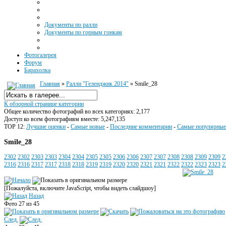
Документы по ралли
Документы по горным гонкам
Фотогалерея
Форум
Барахолка
Главная
»
Ралли "Геленджик 2014"
» Smile_28
К обзорной странице категории
Общее количество фотографий во всех категориях: 2,177
Доступ ко всем фотографиям вместе: 5,247,135
TOP 12:
Лучшие оценки
-
Самые новые
-
Последние комментарии
-
Самые популярные
Smile_28
2302
2302
2303
2303
2304
2304
2305
2305
2306
2306
2307
2307
2308
2308
2309
2309
2
2316
2316
2317
2317
2318
2318
2319
2319
2320
2320
2321
2321
2322
2322
2323
2323
2
[Пожалуйста, включите JavaScript, чтобы видеть слайдшоу]
Назад
Фото 27 из 45
След.