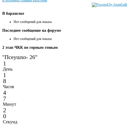
К обзорной странице категории
В
барахолке
Нет сообщений для показа
Последнее
сообщение на форуме
Нет сообщений для показа
2
этап ЧКК по горным гонкам
"Псеушхо- 26"
1
День
1
8
Часов
4
7
Минут
2
0
Секунд