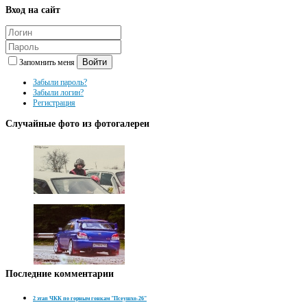
Вход
на сайт
Войти
Запомнить меня
Забыли пароль?
Забыли логин?
Регистрация
Случайные
фото из фотогалереи
Последние
комментарии
2 этап ЧКК по горным гонкам "Псеушхо-26"