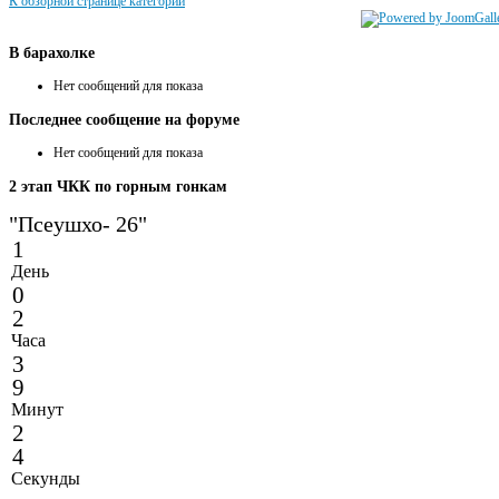
К обзорной странице категории
В
барахолке
Нет сообщений для показа
Последнее
сообщение на форуме
Нет сообщений для показа
2
этап ЧКК по горным гонкам
"Псеушхо- 26"
1
День
0
2
Часа
3
9
Минут
2
4
Секунды