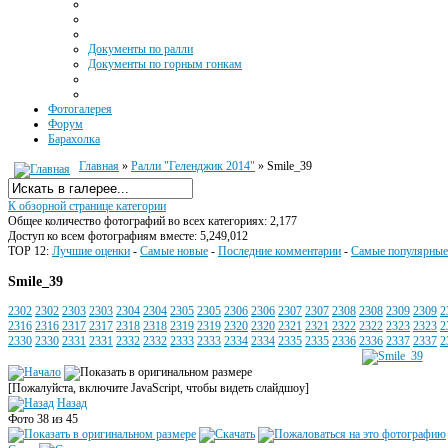
Документы по ралли
Документы по горным гонкам
Фотогалерея
Форум
Барахолка
Главная
»
Ралли "Геленджик 2014"
» Smile_39
К обзорной странице категории
Общее количество фотографий во всех категориях: 2,177
Доступ ко всем фотографиям вместе: 5,249,012
TOP 12:
Лучшие оценки
-
Самые новые
-
Последние комментарии
-
Самые популярные
Smile_39
2302
2302
2303
2303
2304
2304
2305
2305
2306
2306
2307
2307
2308
2308
2309
2309
2
2316
2316
2317
2317
2318
2318
2319
2319
2320
2320
2321
2321
2322
2322
2323
2323
2
2330
2330
2331
2331
2332
2332
2333
2333
2334
2334
2335
2335
2336
2336
2337
2337
2
[Пожалуйста, включите JavaScript, чтобы видеть слайдшоу]
Назад
Фото 38 из 45