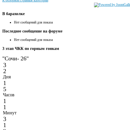
К обзорной странице категории
В
барахолке
Нет сообщений для показа
Последнее
сообщение на форуме
Нет сообщений для показа
3
этап ЧКК по горным гонкам
"Сочи- 26"
3
2
Дня
1
5
Часов
1
1
Минут
3
1