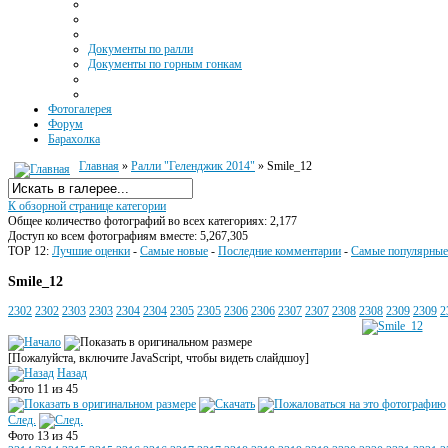
Документы по ралли
Документы по горным гонкам
Фотогалерея
Форум
Барахолка
Главная
»
Ралли "Геленджик 2014"
» Smile_12
К обзорной странице категории
Общее количество фотографий во всех категориях: 2,177
Доступ ко всем фотографиям вместе: 5,267,305
TOP 12:
Лучшие оценки
-
Самые новые
-
Последние комментарии
-
Самые популярные
Smile_12
2302
2302
2303
2303
2304
2304
2305
2305
2306
2306
2307
2307
2308
2308
2309
2309
2
[Пожалуйста, включите JavaScript, чтобы видеть слайдшоу]
Назад
Фото 11 из 45
След.
Фото 13 из 45