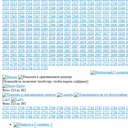
2523
2523
2524
2524
2525
2525
2526
2526
2527
2527
2528
2528
2529
2529
2530
2530
2
2537
2537
2538
2538
2539
2539
2540
2540
2541
2541
2542
2542
2543
2543
2544
2544
2
2551
2551
2552
2552
2553
2553
2554
2554
2555
2555
2556
2556
2557
2557
2558
2558
2
2565
2565
2566
2566
2567
2567
2568
2568
2569
2569
2570
2570
2571
2571
2572
2572
2
2579
2579
2580
2580
2581
2581
2582
2582
2583
2583
2584
2584
2585
2585
2586
2586
2
2593
2593
2594
2594
2595
2595
2596
2596
2597
2597
2598
2598
2599
2599
2600
2600
2
2607
2607
2608
2608
2609
2609
2610
2610
2611
2611
2612
2612
2613
2613
2614
2614
2
2621
2621
2622
2622
2623
2623
2624
2624
2625
2625
2626
2626
2627
2627
2628
2628
2
2635
2635
2636
2636
2637
2637
2638
2638
2639
2639
2640
2640
2641
2641
2642
2642
2
2649
2649
2650
2650
2651
2651
2652
2652
2653
2653
2654
2654
2655
2655
2656
2656
2
2663
2663
2664
2664
2665
2665
2666
2666
2667
2667
2668
2668
2669
2669
2670
2670
2
2677
2677
2678
2678
2679
2679
2680
2680
2681
2681
2682
2682
2683
2683
2684
2684
2
2691
2691
2692
2692
2693
2693
2694
2694
2695
2695
2696
2696
2697
2697
2698
2698
2
2705
2705
2706
2706
2707
2707
2708
2708
2709
2709
2710
2710
2711
2711
2712
2712
2
2719
2719
2720
2720
2721
2721
2722
2722
2723
2723
2724
2724
2725
2725
2726
2726
2
2733
2733
2734
2734
2735
2735
[Пожалуйста, включите JavaScript, чтобы видеть слайдшоу]
Назад
Фото 353 из 393
След.
Фото 355 из 393
2737
2737
2738
2738
2739
2739
2740
2740
2741
2741
2742
2742
2743
2743
2744
2744
2
2751
2751
2752
2752
2753
2753
2754
2754
2755
2755
2756
2756
2757
2757
2758
2758
2
2765
2765
2766
2766
2767
2767
2768
2768
2769
2769
2770
2770
2771
2771
2772
2772
2