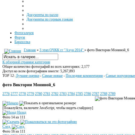
Документы по ралли
Документы по горным гонкам
Фотогалерея
Форум
Барахолка
Главная
»
3 этап ОЧКК гг "Ахун 2014"
» фото Виктории Мониной_6
К обзорной странице категории
Общее количество фотографий во всех категориях: 2,177
Доступ ко всем фотографиям вместе: 5,267,893
TOP 12:
Лучшие оценки
-
Самые новые
-
Последние комментарии
-
Самые популярные
фото Виктории Мониной_6
2776
2777
2778
2779
2780
2781
2782
2783
2784
2785
2786
2787
2788
2789
[Пожалуйста, включите JavaScript, чтобы видеть слайдшоу]
Назад
Фото 14 из 111
След.
Фото 16 из 111