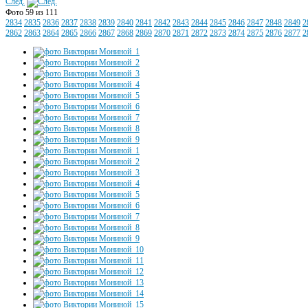
След.
Фото 59 из 111
2834
2835
2836
2837
2838
2839
2840
2841
2842
2843
2844
2845
2846
2847
2848
2849
2
2862
2863
2864
2865
2866
2867
2868
2869
2870
2871
2872
2873
2874
2875
2876
2877
2