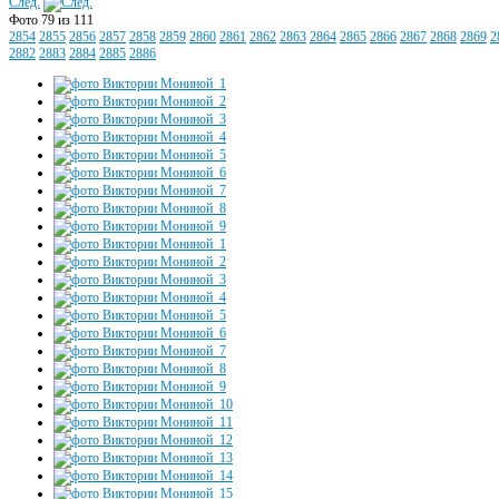
След.
Фото 79 из 111
2854
2855
2856
2857
2858
2859
2860
2861
2862
2863
2864
2865
2866
2867
2868
2869
2
2882
2883
2884
2885
2886