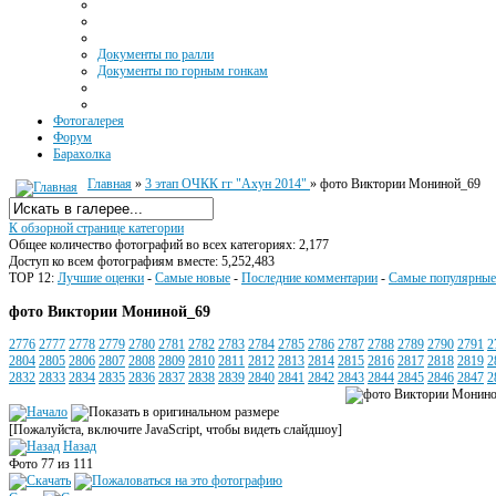
Документы по ралли
Документы по горным гонкам
Фотогалерея
Форум
Барахолка
Главная
»
3 этап ОЧКК гг "Ахун 2014"
» фото Виктории Мониной_69
К обзорной странице категории
Общее количество фотографий во всех категориях: 2,177
Доступ ко всем фотографиям вместе: 5,252,483
TOP 12:
Лучшие оценки
-
Самые новые
-
Последние комментарии
-
Самые популярные
фото Виктории Мониной_69
2776
2777
2778
2779
2780
2781
2782
2783
2784
2785
2786
2787
2788
2789
2790
2791
2
2804
2805
2806
2807
2808
2809
2810
2811
2812
2813
2814
2815
2816
2817
2818
2819
2
2832
2833
2834
2835
2836
2837
2838
2839
2840
2841
2842
2843
2844
2845
2846
2847
2
[Пожалуйста, включите JavaScript, чтобы видеть слайдшоу]
Назад
Фото 77 из 111