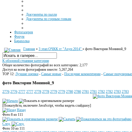
Документы по ралли
Документы по горным гонкам
Фотогалерея
Форум
Барахолка
Главная
»
3 этап ОЧКК гг "Ахун 2014"
» фото Виктории Мониной_9
К обзорной странице категории
Общее количество фотографий во всех категориях: 2,177
Доступ ко всем фотографиям вместе: 5,267,264
TOP 12:
Лучшие оценки
-
Самые новые
-
Последние комментарии
-
Самые популярные
фото Виктории Мониной_9
2776
2776
2777
2777
2778
2778
2779
2779
2780
2780
2781
2781
2782
2782
2783
2783
[Пожалуйста, включите JavaScript, чтобы видеть слайдшоу]
Назад
Фото 8 из 111
След.
Фото 10 из 111