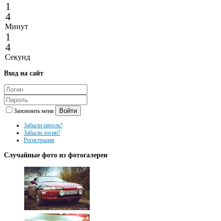
1
4
Минут
1
4
Секунд
Вход
на сайт
Войти
Запомнить меня
Забыли пароль?
Забыли логин?
Регистрация
Случайные
фото из фотогалереи