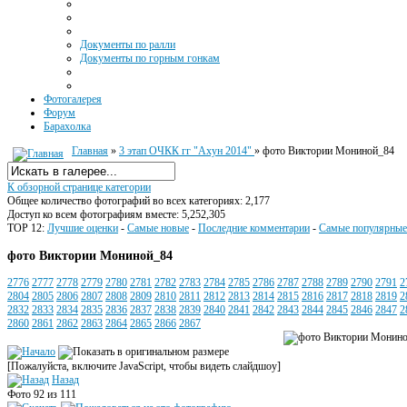
Документы по ралли
Документы по горным гонкам
Фотогалерея
Форум
Барахолка
Главная
»
3 этап ОЧКК гг "Ахун 2014"
» фото Виктории Мониной_84
К обзорной странице категории
Общее количество фотографий во всех категориях: 2,177
Доступ ко всем фотографиям вместе: 5,252,305
TOP 12:
Лучшие оценки
-
Самые новые
-
Последние комментарии
-
Самые популярные
фото Виктории Мониной_84
2776
2777
2778
2779
2780
2781
2782
2783
2784
2785
2786
2787
2788
2789
2790
2791
2
2804
2805
2806
2807
2808
2809
2810
2811
2812
2813
2814
2815
2816
2817
2818
2819
2
2832
2833
2834
2835
2836
2837
2838
2839
2840
2841
2842
2843
2844
2845
2846
2847
2
2860
2861
2862
2863
2864
2865
2866
2867
[Пожалуйста, включите JavaScript, чтобы видеть слайдшоу]
Назад
Фото 92 из 111