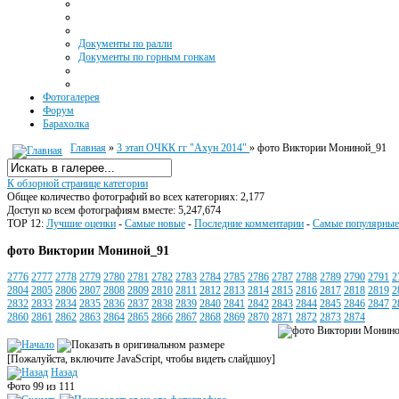
Документы по ралли
Документы по горным гонкам
Фотогалерея
Форум
Барахолка
Главная
»
3 этап ОЧКК гг "Ахун 2014"
» фото Виктории Мониной_91
К обзорной странице категории
Общее количество фотографий во всех категориях: 2,177
Доступ ко всем фотографиям вместе: 5,247,674
TOP 12:
Лучшие оценки
-
Самые новые
-
Последние комментарии
-
Самые популярные
фото Виктории Мониной_91
2776
2777
2778
2779
2780
2781
2782
2783
2784
2785
2786
2787
2788
2789
2790
2791
2
2804
2805
2806
2807
2808
2809
2810
2811
2812
2813
2814
2815
2816
2817
2818
2819
2
2832
2833
2834
2835
2836
2837
2838
2839
2840
2841
2842
2843
2844
2845
2846
2847
2
2860
2861
2862
2863
2864
2865
2866
2867
2868
2869
2870
2871
2872
2873
2874
[Пожалуйста, включите JavaScript, чтобы видеть слайдшоу]
Назад
Фото 99 из 111