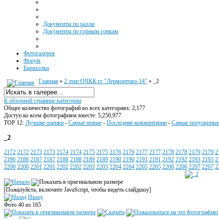
Документы по ралли
Документы по горным гонкам
Фотогалерея
Форум
Барахолка
Главная
»
2 этап ОЧКК гг "Лермонтово-14"
» _2
К обзорной странице категории
Общее количество фотографий во всех категориях: 2,177
Доступ ко всем фотографиям вместе: 5,250,977
TOP 12:
Лучшие оценки
-
Самые новые
-
Последние комментарии
-
Самые популярные
_2
2172
2172
2173
2173
2174
2174
2175
2175
2176
2176
2177
2177
2178
2178
2179
2179
2
2186
2186
2187
2187
2188
2188
2189
2189
2190
2190
2191
2191
2192
2192
2193
2193
2
2200
2200
2201
2201
2202
2202
2203
2203
2204
2204
2205
2205
2206
2206
2207
2207
2
[Пожалуйста, включите JavaScript, чтобы видеть слайдшоу]
Назад
Фото 40 из 165