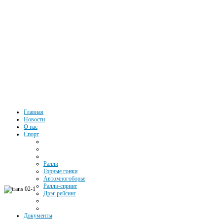
Автоспорт
Главная
Новости
О нас
Южного
Спорт
Федерального
Ралли
Округа РФ
Горные гонки
Автомногоборье
Ралли-спринт
Дрэг рейсинг
Документы