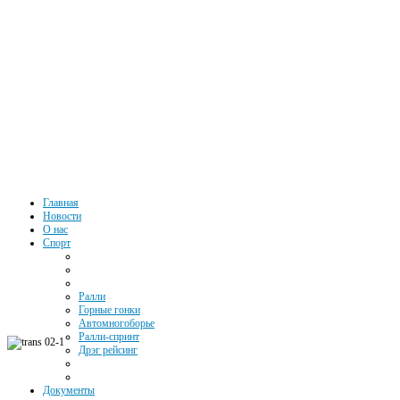
Автоспорт
Главная
Новости
О нас
Южного
Спорт
Федерального
Ралли
Округа РФ
Горные гонки
Автомногоборье
Ралли-спринт
Дрэг рейсинг
Документы