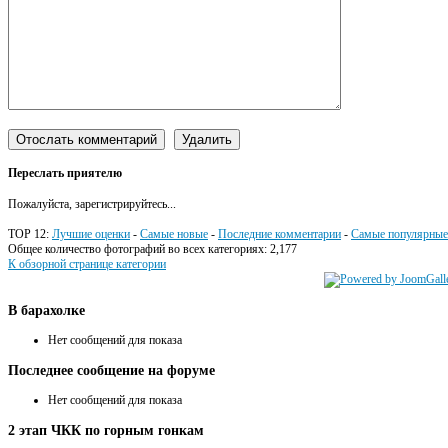
Переслать приятелю
Пожалуйста, зарегистрируйтесь...
TOP 12:
Лучшие оценки
-
Самые новые
-
Последние комментарии
-
Самые популярные
Общее количество фотографий во всех категориях: 2,177
К обзорной странице категории
В
барахолке
Нет сообщений для показа
Последнее
сообщение на форуме
Нет сообщений для показа
2
этап ЧКК по горным гонкам