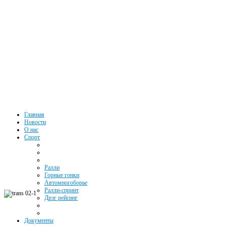
Автоспорт
Главная
Новости
О нас
Южного
Спорт
Федерального
Ралли
Округа РФ
Горные гонки
Автомногоборье
Ралли-спринт
Дрэг рейсинг
Документы