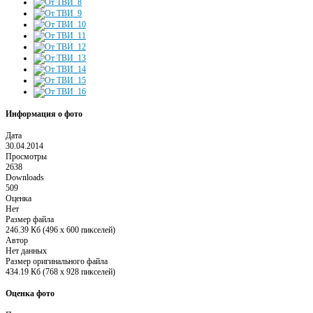
Информация о фото
Дата
30.04.2014
Просмотры
2638
Downloads
509
Оценка
Нет
Размер файла
246.39 Кб (496 x 600 пикселей)
Автор
Нет данных
Размер оригинального файла
434.19 Кб (768 x 928 пикселей)
Оценка фото