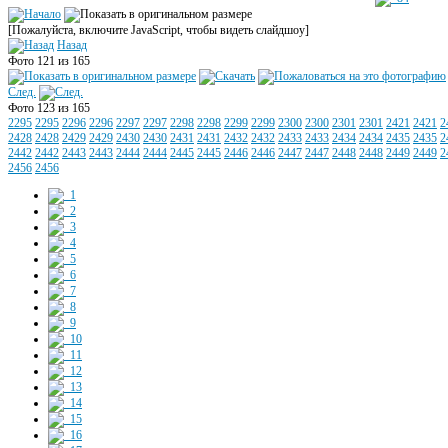
[Пожалуйста, включите JavaScript, чтобы видеть слайдшоу]
Назад
Фото 121 из 165
След.
Фото 123 из 165
2295
2295
2296
2296
2297
2297
2298
2298
2299
2299
2300
2300
2301
2301
2421
2421
2
2428
2428
2429
2429
2430
2430
2431
2431
2432
2432
2433
2433
2434
2434
2435
2435
2
2442
2442
2443
2443
2444
2444
2445
2445
2446
2446
2447
2447
2448
2448
2449
2449
2
2456
2456