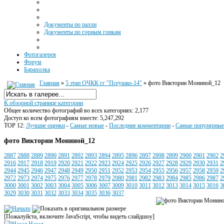
Документы по ралли
Документы по горным гонкам
Фотогалерея
Форум
Барахолка
Главная
»
5 этап ОЧКК гг "Псеушко-14"
» фото Виктории Мониной_12
К обзорной странице категории
Общее количество фотографий во всех категориях: 2,177
Доступ ко всем фотографиям вместе: 5,247,292
TOP 12:
Лучшие оценки
-
Самые новые
-
Последние комментарии
-
Самые популярные
фото Виктории Мониной_12
2887
2888
2889
2890
2891
2892
2893
2894
2895
2896
2897
2898
2899
2900
2901
2902
2
2916
2917
2918
2919
2920
2921
2922
2923
2924
2925
2926
2927
2928
2929
2930
2931
2
2944
2945
2946
2947
2948
2949
2950
2951
2952
2953
2954
2955
2956
2957
2958
2959
2
2972
2973
2974
2975
2976
2977
2978
2979
2980
2981
2982
2983
2984
2985
2986
2987
2
3000
3001
3002
3003
3004
3005
3006
3007
3009
3010
3011
3012
3013
3014
3015
3016
3
3029
3030
3031
3032
3033
3034
3035
3036
3037
[Пожалуйста, включите JavaScript, чтобы видеть слайдшоу]