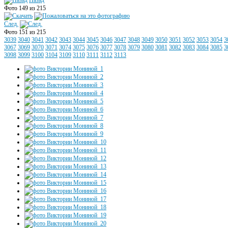
Назад
Фото 149 из 215
След.
Фото 151 из 215
3039
3040
3041
3042
3043
3044
3045
3046
3047
3048
3049
3050
3051
3052
3053
3054
3
3067
3069
3070
3071
3074
3075
3076
3077
3078
3079
3080
3081
3082
3083
3084
3085
3
3098
3099
3100
3104
3109
3110
3111
3112
3113