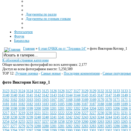
Документы по ралли
Документы по горным гонкам
Фотогалерея
Форум
Барахолка
Главная
»
6 этап ОЧКК по гг "Терзиян-14"
» фото Виктории Котляр_1
К обзорной странице категории
Общее количество фотографий во всех категориях: 2,177
Доступ ко всем фотографиям вместе: 5,250,589
TOP 12:
Лучшие оценки
-
Самые новые
-
Последние комментарии
-
Самые популярные
фото Виктории Котляр_1
3123
3123
3124
3124
3125
3125
3126
3126
3127
3127
3129
3129
3132
3132
3133
3133
3
3140
3140
3141
3141
3142
3142
3143
3143
3144
3144
3145
3145
3147
3147
3149
3149
3
3162
3162
3163
3163
3165
3165
3167
3167
3168
3168
3169
3169
3170
3170
3171
3171
3
3181
3181
3182
3182
3183
3183
3185
3185
3186
3186
3187
3187
3188
3188
3189
3189
3
3198
3198
3199
3199
3200
3200
3201
3201
3202
3202
3204
3204
3205
3205
3206
3206
3
3217
3217
3219
3219
3221
3221
3222
3222
3226
3226
3227
3227
3230
3230
3231
3231
3
3238
3238
3239
3239
3240
3240
3241
3241
3242
3242
3243
3243
3244
3244
3245
3245
3
3254
3254
3255
3255
3257
3257
3258
3258
3259
3259
3260
3260
3263
3263
3265
3265
3
3277
3277
3279
3279
3280
3280
3281
3281
3282
3282
3283
3283
3285
3285
3286
3286
3
3294
3294
3297
3297
3298
3298
3299
3299
3300
3300
3301
3301
3302
3302
3303
3303
3