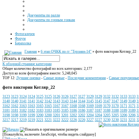
Документы по ралли
Документы по горным гонкам
Фотогалерея
Форум
Барахолка
Главная
»
6 этап ОЧКК по гг "Терзиян-14"
» фото виктории Котляр_22
К обзорной странице категории
Общее количество фотографий во всех категориях: 2,177
Доступ ко всем фотографиям вместе: 5,248,045
TOP 12:
Лучшие оценки
-
Самые новые
-
Последние комментарии
-
Самые популярные
фото виктории Котляр_22
3123
3123
3124
3124
3125
3125
3126
3126
3127
3127
3129
3129
3132
3132
3133
3133
3
3140
3140
3141
3141
3142
3142
3143
3143
3144
3144
3145
3145
3147
3147
3149
3149
3
3162
3162
3163
3163
3165
3165
3167
3167
3168
3168
3169
3169
3170
3170
3171
3171
3
3181
3181
3182
3182
3183
3183
3185
3185
3186
3186
3187
3187
3188
3188
3189
3189
3
3198
3198
3199
3199
3200
3200
3201
3201
3202
3202
3204
3204
3205
3205
3206
3206
3
3217
3217
3219
3219
3221
3221
3222
3222
3226
3226
3227
3227
3230
3230
3231
3231
3
[Пожалуйста, включите JavaScript, чтобы видеть слайдшоу]