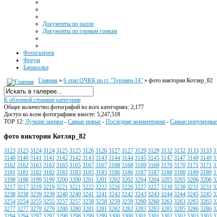
Документы по ралли
Документы по горным гонкам
Фотогалерея
Форум
Барахолка
Главная
»
6 этап ОЧКК по гг "Терзиян-14"
» фото виктории Котляр_82
К обзорной странице категории
Общее количество фотографий во всех категориях: 2,177
Доступ ко всем фотографиям вместе: 5,247,518
TOP 12:
Лучшие оценки
-
Самые новые
-
Последние комментарии
-
Самые популярные
фото виктории Котляр_82
3123
3123
3124
3124
3125
3125
3126
3126
3127
3127
3129
3129
3132
3132
3133
3133
3
3140
3140
3141
3141
3142
3142
3143
3143
3144
3144
3145
3145
3147
3147
3149
3149
3
3162
3162
3163
3163
3165
3165
3167
3167
3168
3168
3169
3169
3170
3170
3171
3171
3
3181
3181
3182
3182
3183
3183
3185
3185
3186
3186
3187
3187
3188
3188
3189
3189
3
3198
3198
3199
3199
3200
3200
3201
3201
3202
3202
3204
3204
3205
3205
3206
3206
3
3217
3217
3219
3219
3221
3221
3222
3222
3226
3226
3227
3227
3230
3230
3231
3231
3
3238
3238
3239
3239
3240
3240
3241
3241
3242
3242
3243
3243
3244
3244
3245
3245
3
3254
3254
3255
3255
3257
3257
3258
3258
3259
3259
3260
3260
3263
3263
3265
3265
3
3277
3277
3279
3279
3280
3280
3281
3281
3282
3282
3283
3283
3285
3285
3286
3286
3
3294
3294
3297
3297
3298
3298
3299
3299
3300
3300
3301
3301
3302
3302
3303
3303
3