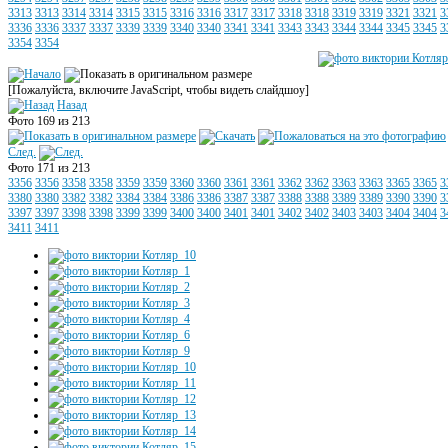
3313
3313
3314
3314
3315
3315
3316
3316
3317
3317
3318
3318
3319
3319
3321
3321
3
3336
3336
3337
3337
3339
3339
3340
3340
3341
3341
3343
3343
3344
3344
3345
3345
3
3354
3354
[Пожалуйста, включите JavaScript, чтобы видеть слайдшоу]
Назад
Фото 169 из 213
След.
Фото 171 из 213
3356
3356
3358
3358
3359
3359
3360
3360
3361
3361
3362
3362
3363
3363
3365
3365
3
3380
3380
3382
3382
3384
3384
3386
3386
3387
3387
3388
3388
3389
3389
3390
3390
3
3397
3397
3398
3398
3399
3399
3400
3400
3401
3401
3402
3402
3403
3403
3404
3404
3
3411
3411