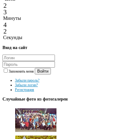
2
3
Минуты
4
2
Секунды
Вход
на сайт
Войти
Запомнить меня
Забыли пароль?
Забыли логин?
Регистрация
Случайные
фото из фотогалереи