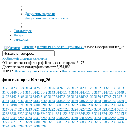
Документы по ралли
Документы по горным гонкам
Фотогалерея
Форум
Барахолка
Главная
»
6 этап ОЧКК по гг "Терзиян-14"
» фото виктории Котляр_26
К обзорной странице категории
Общее количество фотографий во всех категориях: 2,177
Доступ ко всем фотографиям вместе: 5,251,868
TOP 12:
Лучшие оценки
-
Самые новые
-
Последние комментарии
-
Самые популярные
фото виктории Котляр_26
3123
3123
3124
3124
3125
3125
3126
3126
3127
3127
3129
3129
3132
3132
3133
3133
3
3140
3140
3141
3141
3142
3142
3143
3143
3144
3144
3145
3145
3147
3147
3149
3149
3
3162
3162
3163
3163
3165
3165
3167
3167
3168
3168
3169
3169
3170
3170
3171
3171
3
3181
3181
3182
3182
3183
3183
3185
3185
3186
3186
3187
3187
3188
3188
3189
3189
3
3198
3198
3199
3199
3200
3200
3201
3201
3202
3202
3204
3204
3205
3205
3206
3206
3
3217
3217
3219
3219
3221
3221
3222
3222
3226
3226
3227
3227
3230
3230
3231
3231
3
3238
3238
3239
3239
3240
3240
3241
3241
3242
3242
3243
3243
3244
3244
3245
3245
3
3254
3254
3255
3255
3257
3257
3258
3258
3259
3259
3260
3260
3263
3263
3265
3265
3
3277
3277
3279
3279
3280
3280
3281
3281
3282
3282
3283
3283
3285
3285
3286
3286
3
3294
3294
3297
3297
3298
3298