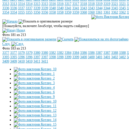
3313
3313
3314
3314
3315
3315
3316
3316
3317
3317
3318
3318
3319
3319
3321
3321
3
3336
3336
3337
3337
3339
3339
3340
3340
3341
3341
3343
3343
3344
3344
3345
3345
3
3354
3354
3355
3355
3356
3356
3358
3358
3359
3359
3360
3360
3361
3361
3362
3362
3
[Пожалуйста, включите JavaScript, чтобы видеть слайдшоу]
Назад
Фото 181 из 213
След.
Фото 183 из 213
3377
3377
3379
3379
3380
3380
3382
3382
3384
3384
3386
3386
3387
3387
3388
3388
3
3395
3395
3396
3396
3397
3397
3398
3398
3399
3399
3400
3400
3401
3401
3402
3402
3
3409
3409
3410
3410
3411
3411