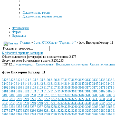
Документы по ралли
Документы по горным гонкам
Фотогалерея
Форум
Барахолка
Главная
»
6 этап ОЧКК по гг "Терзиян-14"
» фото Виктории Котляр_11
К обзорной странице категории
Общее количество фотографий во всех категориях: 2,177
Доступ ко всем фотографиям вместе: 5,259,283
TOP 12:
Лучшие оценки
-
Самые новые
-
Последние комментарии
-
Самые популярные
фото Виктории Котляр_11
3123
3123
3124
3124
3125
3125
3126
3126
3127
3127
3129
3129
3132
3132
3133
3133
3
3140
3140
3141
3141
3142
3142
3143
3143
3144
3144
3145
3145
3147
3147
3149
3149
3
3162
3162
3163
3163
3165
3165
3167
3167
3168
3168
3169
3169
3170
3170
3171
3171
3
3181
3181
3182
3182
3183
3183
3185
3185
3186
3186
3187
3187
3188
3188
3189
3189
3
3198
3198
3199
3199
3200
3200
3201
3201
3202
3202
3204
3204
3205
3205
3206
3206
3
3217
3217
3219
3219
3221
3221
3222
3222
3226
3226
3227
3227
3230
3230
3231
3231
3
3238
3238
3239
3239
3240
3240
3241
3241
3242
3242
3243
3243
3244
3244
3245
3245
3
3254
3254
3255
3255
3257
3257
3258
3258
3259
3259
3260
3260
3263
3263
3265
3265
3
3277
3277
3279
3279
3280
3280
3281
3281
3282
3282
3283
3283
3285
3285
3286
3286
3
3294
3294
3297
3297
3298
3298
3299
3299
3300
3300
3301
3301
3302
3302
3303
3303
3