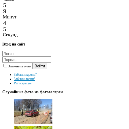
5
9
Минут
4
5
Секунд
Вход
на сайт
Войти
Запомнить меня
Забыли пароль?
Забыли логин?
Регистрация
Случайные
фото из фотогалереи