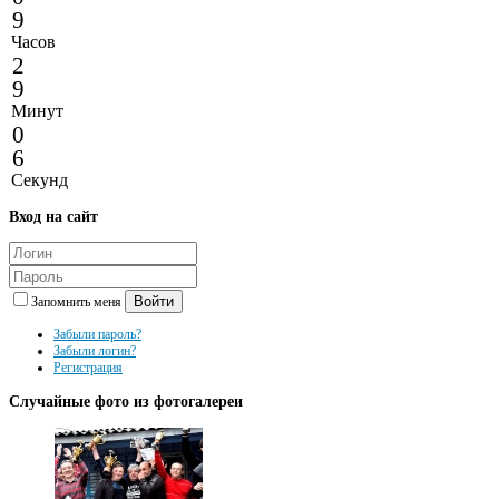
9
Часов
2
9
Минут
0
6
Секунд
Вход
на сайт
Войти
Запомнить меня
Забыли пароль?
Забыли логин?
Регистрация
Случайные
фото из фотогалереи