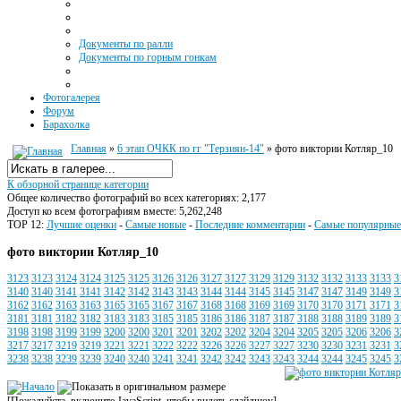
Документы по ралли
Документы по горным гонкам
Фотогалерея
Форум
Барахолка
Главная
»
6 этап ОЧКК по гг "Терзиян-14"
» фото виктории Котляр_10
К обзорной странице категории
Общее количество фотографий во всех категориях: 2,177
Доступ ко всем фотографиям вместе: 5,262,248
TOP 12:
Лучшие оценки
-
Самые новые
-
Последние комментарии
-
Самые популярные
фото виктории Котляр_10
3123
3123
3124
3124
3125
3125
3126
3126
3127
3127
3129
3129
3132
3132
3133
3133
3
3140
3140
3141
3141
3142
3142
3143
3143
3144
3144
3145
3145
3147
3147
3149
3149
3
3162
3162
3163
3163
3165
3165
3167
3167
3168
3168
3169
3169
3170
3170
3171
3171
3
3181
3181
3182
3182
3183
3183
3185
3185
3186
3186
3187
3187
3188
3188
3189
3189
3
3198
3198
3199
3199
3200
3200
3201
3201
3202
3202
3204
3204
3205
3205
3206
3206
3
3217
3217
3219
3219
3221
3221
3222
3222
3226
3226
3227
3227
3230
3230
3231
3231
3
3238
3238
3239
3239
3240
3240
3241
3241
3242
3242
3243
3243
3244
3244
3245
3245
3