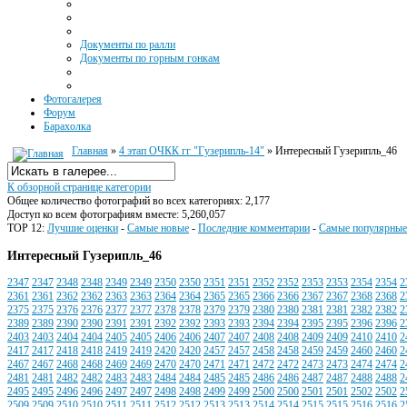
Документы по ралли
Документы по горным гонкам
Фотогалерея
Форум
Барахолка
Главная
»
4 этап ОЧКК гг "Гузерипль-14"
» Интересный Гузерипль_46
К обзорной странице категории
Общее количество фотографий во всех категориях: 2,177
Доступ ко всем фотографиям вместе: 5,260,057
TOP 12:
Лучшие оценки
-
Самые новые
-
Последние комментарии
-
Самые популярные
Интересный Гузерипль_46
2347
2347
2348
2348
2349
2349
2350
2350
2351
2351
2352
2352
2353
2353
2354
2354
2
2361
2361
2362
2362
2363
2363
2364
2364
2365
2365
2366
2366
2367
2367
2368
2368
2
2375
2375
2376
2376
2377
2377
2378
2378
2379
2379
2380
2380
2381
2381
2382
2382
2
2389
2389
2390
2390
2391
2391
2392
2392
2393
2393
2394
2394
2395
2395
2396
2396
2
2403
2403
2404
2404
2405
2405
2406
2406
2407
2407
2408
2408
2409
2409
2410
2410
2
2417
2417
2418
2418
2419
2419
2420
2420
2457
2457
2458
2458
2459
2459
2460
2460
2
2467
2467
2468
2468
2469
2469
2470
2470
2471
2471
2472
2472
2473
2473
2474
2474
2
2481
2481
2482
2482
2483
2483
2484
2484
2485
2485
2486
2486
2487
2487
2488
2488
2
2495
2495
2496
2496
2497
2497
2498
2498
2499
2499
2500
2500
2501
2501
2502
2502
2
2509
2509
2510
2510
2511
2511
2512
2512
2513
2513
2514
2514
2515
2515
2516
2516
2