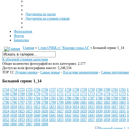
Документы по ралли
Документы по горным гонкам
Фотогалерея
Форум
Барахолка
Главная
»
1 этап ОЧКК гг "Красная горка-14"
» Большой сервис 1_14
К обзорной странице категории
Общее количество фотографий во всех категориях: 2,177
Доступ ко всем фотографиям вместе: 5,248,534
TOP 12:
Лучшие оценки
-
Самые новые
-
Последние комментарии
-
Самые популярные
Большой сервис 1_14
1754
1754
1755
1755
1756
1756
1757
1757
1758
1758
1759
1759
1760
1760
1761
1761
1
1768
1768
1769
1769
1770
1770
1771
1771
1772
1772
1773
1773
1774
1774
1775
1775
1
1782
1782
1783
1783
1784
1784
1785
1785
1786
1786
1787
1787
1788
1788
1789
1789
1
1796
1796
1797
1797
1798
1798
1799
1799
1800
1800
1801
1801
1802
1802
1803
1803
1
1810
1810
1811
1811
1812
1812
1813
1813
1814
1814
1815
1815
1816
1816
1817
1817
1
1824
1824
1825
1825
1826
1826
1827
1827
1828
1828
1829
1829
1830
1830
1831
1831
1
1838
1838
1839
1839
1840
1840
1841
1841
1842
1842
1843
1843
1844
1844
1845
1845
1
1852
1852
1853
1853
1854
1854
1855
1855
1856
1856
1857
1857
1858
1858
1859
1859
1
1866
1866
1867
1867
1868
1868