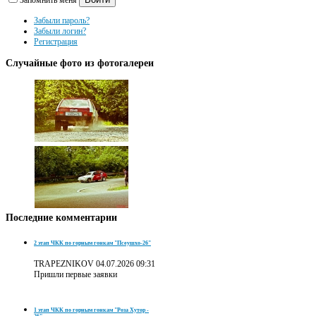
Забыли пароль?
Забыли логин?
Регистрация
Случайные
фото из фотогалереи
Последние
комментарии
2 этап ЧКК по горным гонкам "Псеушхо-26"
TRAPEZNIKOV
04.07.2026 09:31
Пришли первые заявки
1 этап ЧКК по горным гонкам "Роза Хутор -