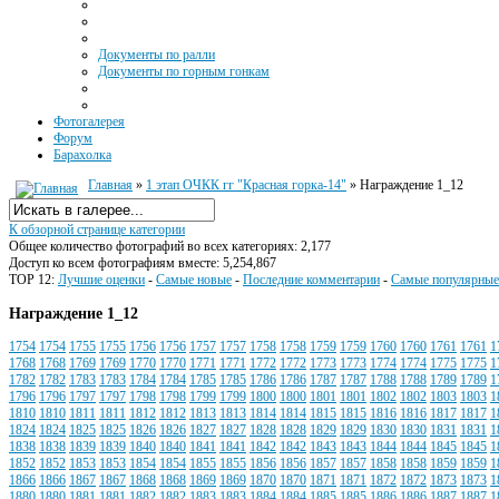
Документы по ралли
Документы по горным гонкам
Фотогалерея
Форум
Барахолка
Главная
»
1 этап ОЧКК гг "Красная горка-14"
» Награждение 1_12
К обзорной странице категории
Общее количество фотографий во всех категориях: 2,177
Доступ ко всем фотографиям вместе: 5,254,867
TOP 12:
Лучшие оценки
-
Самые новые
-
Последние комментарии
-
Самые популярные
Награждение 1_12
1754
1754
1755
1755
1756
1756
1757
1757
1758
1758
1759
1759
1760
1760
1761
1761
1
1768
1768
1769
1769
1770
1770
1771
1771
1772
1772
1773
1773
1774
1774
1775
1775
1
1782
1782
1783
1783
1784
1784
1785
1785
1786
1786
1787
1787
1788
1788
1789
1789
1
1796
1796
1797
1797
1798
1798
1799
1799
1800
1800
1801
1801
1802
1802
1803
1803
1
1810
1810
1811
1811
1812
1812
1813
1813
1814
1814
1815
1815
1816
1816
1817
1817
1
1824
1824
1825
1825
1826
1826
1827
1827
1828
1828
1829
1829
1830
1830
1831
1831
1
1838
1838
1839
1839
1840
1840
1841
1841
1842
1842
1843
1843
1844
1844
1845
1845
1
1852
1852
1853
1853
1854
1854
1855
1855
1856
1856
1857
1857
1858
1858
1859
1859
1
1866
1866
1867
1867
1868
1868
1869
1869
1870
1870
1871
1871
1872
1872
1873
1873
1
1880
1880
1881
1881
1882
1882
1883
1883
1884
1884
1885
1885
1886
1886
1887
1887
1